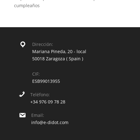
cumpleaños
Dirección:
Mariana Pineda, 20 - local
50018 Zaragoza ( Spain )
CIF:
ESB99013955
Teléfono:
+34 976 09 78 28
Email:
info@e-didot.com