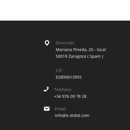
Dirección:
Mariana Pineda, 20 - local
50018 Zaragoza ( Spain )
CIF:
ESB99013955
Teléfono:
+34 976 09 78 28
Email:
info@e-didot.com