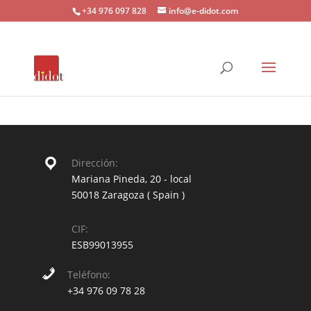
+34 976 097 828
info@e-didot.com
Dirección:
Mariana Pineda, 20 - local
50018 Zaragoza ( Spain )
CIF:
ESB99013955
Teléfono:
+34 976 09 78 28